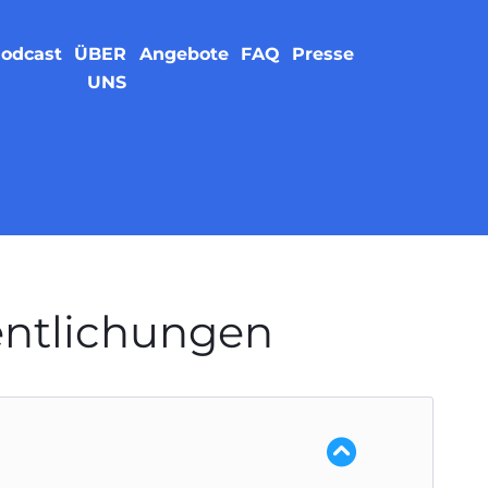
odcast
ÜBER
Angebote
FAQ
Presse
UNS
entlichungen